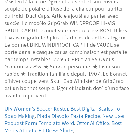
résistent à la pluie légère et au vent et son envers
souple de polaire diffuse de la chaleur pour abriter
du froid. Duct Caps. Article ajouté au panier avec
succès. Le modèle GripGrab WINDPROOF HI-VIS
SKULL CAP 01 bonnet sous casque chez ROSE Bikes.
Livraison gratuite ! plus d´articles de cette catégorie.
Le bonnet BIKE WINDPROOF CAP III de VAUDE se
porte dans le casque car sa combinaison est parfaite
par temps instables. 22,95 € PPC* 24,95 € Vous
économisez 8%. ★ Service personnel ★ Livraison
rapide ★ Tradition familiale depuis 1907. Le bonnet
d’hiver coupe-vent Skull Cap Windster de GripGrab
est un bonnet souple, léger et isolant, doté d’une face
avant coupe-vent.
Ufv Women's Soccer Roster
,
Best Digital Scales For
Soap Making
,
Piada Diavolo Pasta Recipe
,
New User
Request Form Template Word
,
Otter Ai Office
,
Best
Men's Athletic Fit Dress Shirts
,