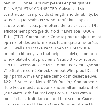
par un … Conseillers compétents et pratiquants!
Taille: S/M. STAY CONNECTED. Galvanized steel
construction can provide strength and durability. Le
sous-casque SealSkinz Windproof Skull Cap est
coupe-vent, il vous permettera de rouler avec la tête
efficacement protégée du froid. * Livraison : 0,00 €
Total (TTC) : Commander. Conçue pour un ajustement
optimal et des performances techniques améliorées.
WCI – Wall Cap Intake Vent. The Vacu-Stack is a
premier chimney cap that helps in solving common,
wind-related draft problems. Vaude Bike windproof
cap III - Accessoires de tête, Commandez en ligne sur
Vélo Station.com ! Smock Combat Windproof Desert
dp / parka Armée Anglaise camo dpm desert neuve.
$29.17 American Metal 4ECW Ducting-Components.
Help keep moisture, debris and small animals out of
your vents with flat roof caps or wall caps with a
built-in backdraft damper and bird screen. Grâce au
graphisme sportif, Ducati Corse Windproof 3 est le