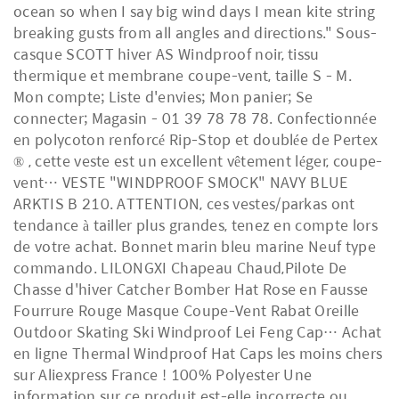
ocean so when I say big wind days I mean kite string
breaking gusts from all angles and directions." Sous-
casque SCOTT hiver AS Windproof noir, tissu
thermique et membrane coupe-vent, taille S - M.
Mon compte; Liste d'envies; Mon panier; Se
connecter; Magasin - 01 39 78 78 78. Confectionnée
en polycoton renforcé Rip-Stop et doublée de Pertex
® , cette veste est un excellent vêtement léger, coupe-
vent… VESTE "WINDPROOF SMOCK" NAVY BLUE
ARKTIS B 210. ATTENTION, ces vestes/parkas ont
tendance à tailler plus grandes, tenez en compte lors
de votre achat. Bonnet marin bleu marine Neuf type
commando. LILONGXI Chapeau Chaud,Pilote De
Chasse d'hiver Catcher Bomber Hat Rose en Fausse
Fourrure Rouge Masque Coupe-Vent Rabat Oreille
Outdoor Skating Ski Windproof Lei Feng Cap… Achat
en ligne Thermal Windproof Hat Caps les moins chers
sur Aliexpress France ! 100% Polyester Une
information sur ce produit est-elle incorrecte ou