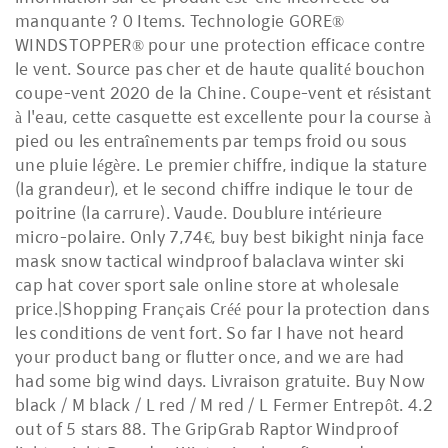
manquante ? 0 Items. Technologie GORE®
WINDSTOPPER® pour une protection efficace contre
le vent. Source pas cher et de haute qualité bouchon
coupe-vent 2020 de la Chine. Coupe-vent et résistant
à l'eau, cette casquette est excellente pour la course à
pied ou les entraînements par temps froid ou sous
une pluie légère. Le premier chiffre, indique la stature
(la grandeur), et le second chiffre indique le tour de
poitrine (la carrure). Vaude. Doublure intérieure
micro-polaire. Only 7,74€, buy best bikight ninja face
mask snow tactical windproof balaclava winter ski
cap hat cover sport sale online store at wholesale
price.|Shopping Français Créé pour la protection dans
les conditions de vent fort. So far I have not heard
your product bang or flutter once, and we are had
had some big wind days. Livraison gratuite. Buy Now
black / M black / L red / M red / L Fermer Entrepôt. 4.2
out of 5 stars 88. The GripGrab Raptor Windproof