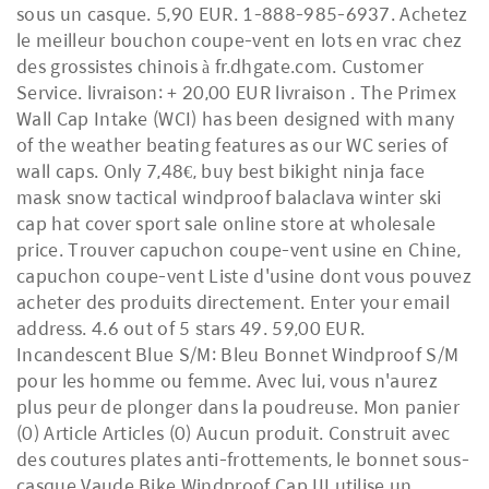
sous un casque. 5,90 EUR. 1-888-985-6937. Achetez
le meilleur bouchon coupe-vent en lots en vrac chez
des grossistes chinois à fr.dhgate.com. Customer
Service. livraison: + 20,00 EUR livraison . The Primex
Wall Cap Intake (WCI) has been designed with many
of the weather beating features as our WC series of
wall caps. Only 7,48€, buy best bikight ninja face
mask snow tactical windproof balaclava winter ski
cap hat cover sport sale online store at wholesale
price. Trouver capuchon coupe-vent usine en Chine,
capuchon coupe-vent Liste d'usine dont vous pouvez
acheter des produits directement. Enter your email
address. 4.6 out of 5 stars 49. 59,00 EUR.
Incandescent Blue S/M: Bleu Bonnet Windproof S/M
pour les homme ou femme. Avec lui, vous n'aurez
plus peur de plonger dans la poudreuse. Mon panier
(0) Article Articles (0) Aucun produit. Construit avec
des coutures plates anti-frottements, le bonnet sous-
casque Vaude Bike Windproof Cap III utilise un