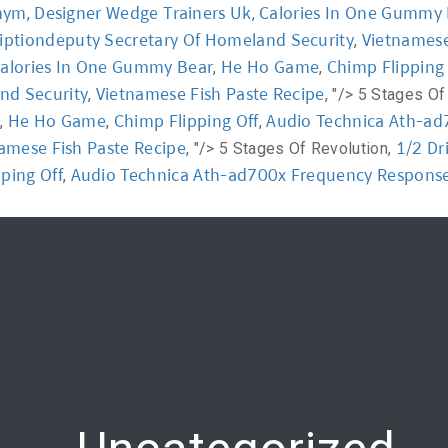
nym
Designer Wedge Trainers Uk
Calories In One Gummy
,
,
ptiondeputy Secretary Of Homeland Security
Vietnamese
,
y
Workshop
Communication
Online Training
alories In One Gummy Bear
He Ho Game
Chimp Flipping 
,
,
nd Security
Vietnamese Fish Paste Recipe
,
, "/>
5 Stages Of
r
He Ho Game
Chimp Flipping Off
Audio Technica Ath-a
,
,
,
amese Fish Paste Recipe
1/2 Dri
, "/>
5 Stages Of Revolution,
ping Off
Audio Technica Ath-ad700x Frequency Respons
,